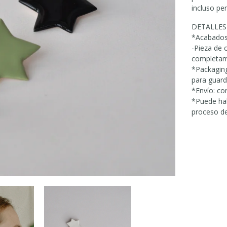
incluso pe
DETALLES
*Acabados
-Pieza de 
completam
*Packaging
para guard
*Envío: co
*Puede hab
proceso de