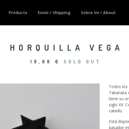
Products
Envío / Shipping
Sobre mi / About
HORQUILLA VEGA
18,00
€
SOLD OUT
Todos los a
Tabanata o 
tiene su o
siglo XV. C
cabello.
Está dispon
pasador es